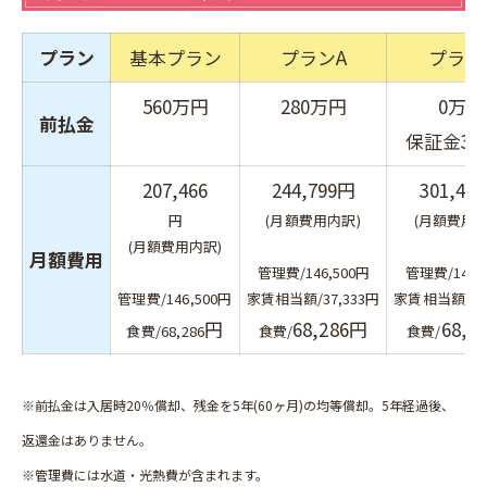
プラン
基本プラン
プランA
プラン
560万円
280万円
0万円
前払金
保証金30
207,466
244,799円
301,46
円
(月額費用内訳)
(月額費用内
(月額費用内訳)
月額費用
管理費/146,500円
管理費/146,
管理費/146,500円
家賃相当額/37,333円
家賃相当額/94
円
68,286
円
68,2
食費/68,286
食費/
食費/
※前払金は入居時20％償却、残金を5年(60ヶ月)の均等償却。5年経過後、
返還金はありません。
※管理費には水道・光熱費が含まれます。