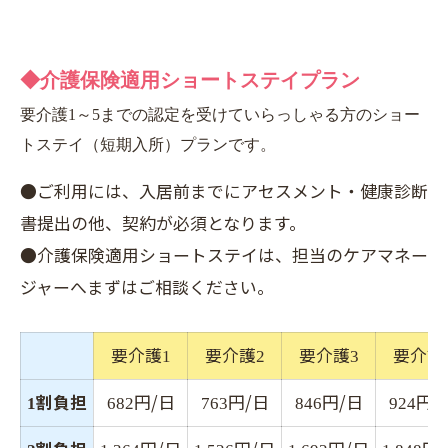
◆介護保険適用ショートステイプラン
要介護1～5までの認定を受けていらっしゃる方のショー
トステイ（短期入所）プランです。
●ご利用には、入居前までにアセスメント・健康診断
書提出の他、契約が必須となります。
●介護保険適用ショートステイは、担当のケアマネー
ジャーへまずはご相談ください。
要介護
要介護
要介護
要介護
1
2
3
割負担
円/日
円/日
円/日
円/
1
682
763
846
924