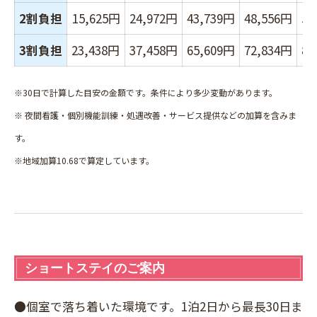
2割負担
15,625円
24,972円
43,739円
48,556円
53
3割負担
23,438
円
37,458円
65,609円
72,834円
80
※30日で計算した目安の金額です。条件により多少変動があります。
※ 夜間看護・個別機能訓練・処遇改善・サービス提供などの加算を含みま
す。
※地域加算10.68で算定しています。
ショートステイのご案内
●個室で落ち着いた環境です。1泊2日から最長30日ま