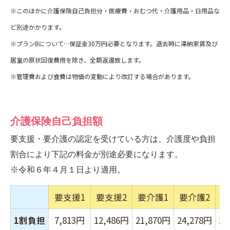
※このほかに介護保険自己負担分・医療費・おむつ代・介護用品・日用品な
ど別途かかります。
※プランBについて…保証金30万円必要となります。退去時に滞納家賃及び
居室の原状回復費用を除き、全額返還致します。
※管理費および食費は物価の変動により改訂する場合があります。
介護保険自己負担額
要支援・要介護の認定を受けている方は、介護度や負担
割合により下記の料金が別途必要になります。
※令和６年４月１日より適用。
要支援1
要支援2
要介護1
要介護2
要
1割負担
7,813
円
12,486円
21,870円
24,278円
26