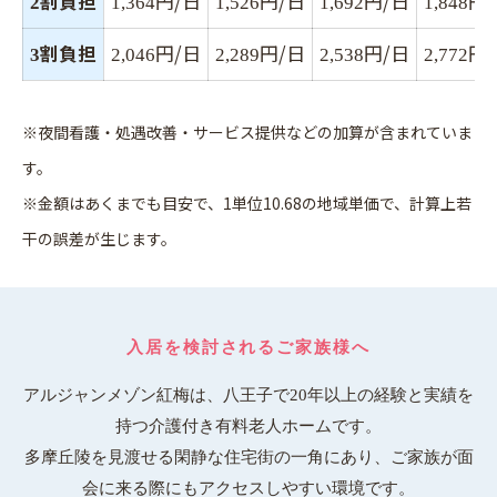
割負担
円/日
円/日
円/日
円
2
1,364
1,526
1,692
1,848
割負担
円/日
円/日
円/日
円
3
2,046
2,289
2,538
2,772
※夜間看護・処遇改善・サービス提供などの加算が含まれていま
す。
※金額はあくまでも目安で、1単位10.68の地域単価で、計算上若
干の誤差が生じます。
入居を検討されるご家族様へ
アルジャンメゾン紅梅は、八王子で20年以上の経験と実績を
持つ介護付き有料老人ホームです。
多摩丘陵を見渡せる閑静な住宅街の一角にあり、ご家族が面
会に来る際にもアクセスしやすい環境です。