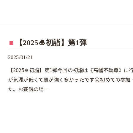
【2025🎍初詣】第1弾
2025/01/21
【2025🎍初詣】第1弾今回の初詣は《高幡不動尊》
が気温が低くて風が強く寒かったです😖初めての参加
た。お賽銭の場…