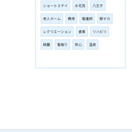
ショートステイ
お花見
八王子
老人ホーム
費用
看護師
駅チカ
レクリエーション
食事
リハビリ
綺麗
看取り
安心
温泉