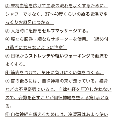
② 末梢血管を広げて血液の流れをよくするために、
シャワーではなく、37～40度くらいの
ぬるま湯でゆ
っくり
お風呂につかる。
③ 入浴時に患部を
セルフマッサージ
する。
④ 腰なら腹巻・膝ならサポーターを使用。（締め付
け過ぎにならないように注意）
⑤ 日頃から
ストレッチや軽いウォーキング
で血流を
よくする。
⑥ 筋肉をつけて、気圧に負けにくい体をつくる。
⑦ 首の後ろには、自律神経の束が走っている。猫背
などの不良姿勢でいると、自律神経を圧迫しかねない
ので、姿勢を正すことが自律神経を整える第1歩とな
る。
⑧ 自律神経を鍛えるためには、冷暖房はあまり使い