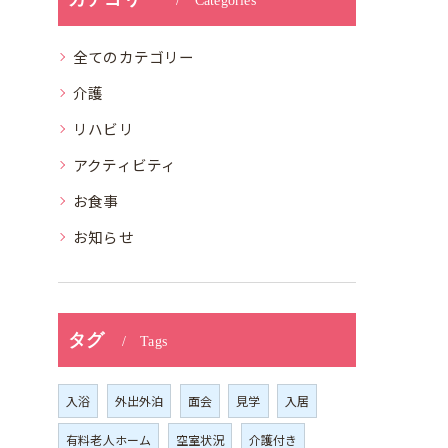
Categories
全てのカテゴリー
介護
リハビリ
アクティビティ
お食事
お知らせ
タグ
Tags
入浴
外出外泊
面会
見学
入居
有料老人ホーム
空室状況
介護付き