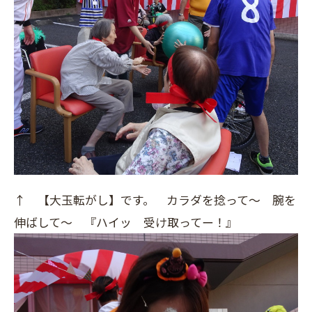
↑ 【大玉転がし】です。 カラダを捻って～ 腕を
伸ばして～ 『ハイッ 受け取ってー！』