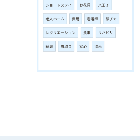
ショートステイ
お花見
八王子
老人ホーム
費用
看護師
駅チカ
レクリエーション
食事
リハビリ
綺麗
看取り
安心
温泉