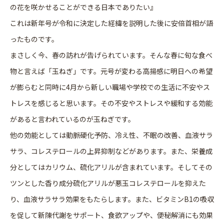
の花を咲かせることができる日本でありたい』
これは新年号が令和に決定した経緯を説明した後に安倍首相が語
ったものです。
まさしく今、春の訪れが告げられています。そんな春に旬な食べ
物と言えば「玉ねぎ」です。元号が変わる高揚感に明日への希望
が膨らむと同時に4月から新しい職場や学校での生活に不安やス
トレスを感じると思います。その不安やストレスや緩和する効能
があると言われているのが玉ねぎです。
他の効能としては動脈硬化予防、冷え性、不眠の改善、血液サラ
サラ、コレステロールの上昇抑制などがあります。また、栄養成
分としてはカリウム、硫化アリルが含まれています。そしてその
ツンとした香り成分硫化アリルが悪玉コレステロールを抑えた
り、血液サラサラ効果をもたらします。また、ビタミンB1の吸収
を促して新陳代謝をサポート、食欲アップや、便秘解消にも効果