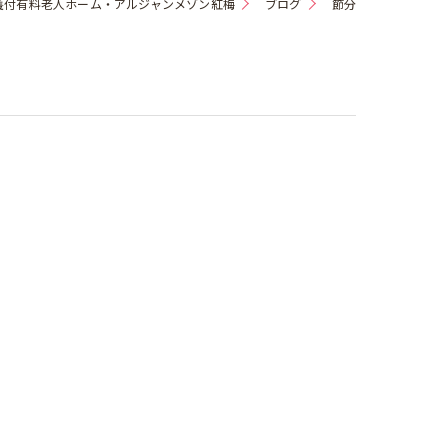
護付有料老人ホーム・アルジャンメゾン紅梅
ブログ
節分