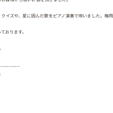
、クイズや、星に因んだ歌をピアノ演奏で唄いました。梅
っております。
。
-------------
梅