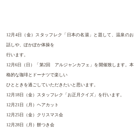
12
月
4
日（金）スタッフレク「日本の名湯」と題して、温泉のお
話しや、ぽかぽか体操を
行います。
12
月
6
日（日）「第
2
回 アルジャンカフェ」を開催致します。本
格的な珈琲とドーナツで楽しい
ひとときを過ごしていただきたいと思います。
12
月
18
日（金）スタッフレク「お正月クイズ」を行います。
12
月
21
日（月）ヘアカット
12
月
25
日（金）クリスマス会
12
月
28
日（月）餅つき会