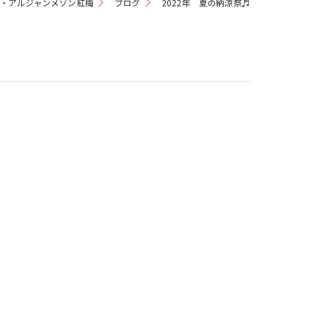
・アルジャンメゾン紅梅
ブログ
2022年 夏の納涼祭♬