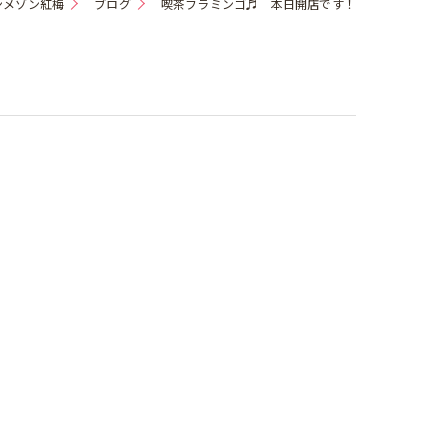
ンメゾン紅梅
ブログ
喫茶フラミンゴ♬ 本日開店です！