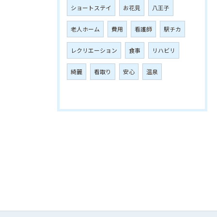
ショートステイ
お花見
八王子
老人ホーム
費用
看護師
駅チカ
レクリエーション
食事
リハビリ
綺麗
看取り
安心
温泉