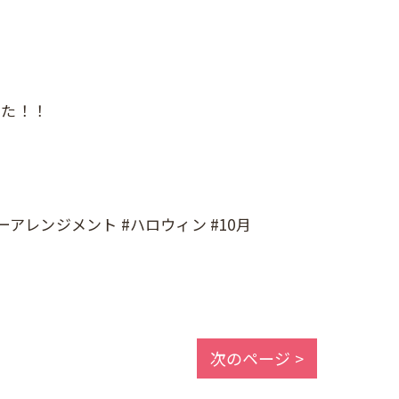
した！！
。
ーアレンジメント #ハロウィン #10月
次のページ >