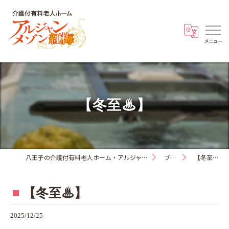
【冬至♨】
八王子の介護付有料老人ホーム・アルジャンメゾン紅梅
ブログ
【冬至♨】
【冬至♨】
2025/12/25