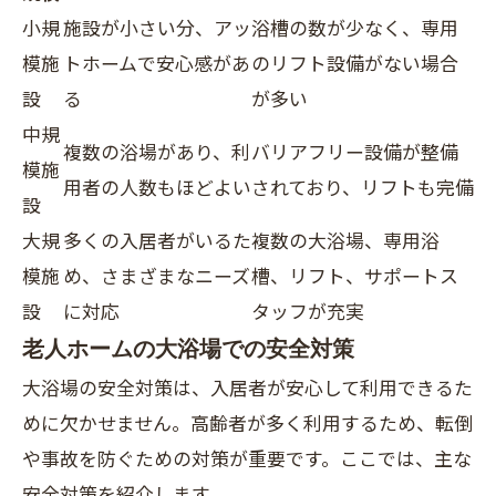
小規
施設が小さい分、アッ
浴槽の数が少なく、専用
模施
トホームで安心感があ
のリフト設備がない場合
設
る
が多い
中規
複数の浴場があり、利
バリアフリー設備が整備
模施
用者の人数もほどよい
されており、リフトも完備
設
大規
多くの入居者がいるた
複数の大浴場、専用浴
模施
め、さまざまなニーズ
槽、リフト、サポートス
設
に対応
タッフが充実
老人ホームの大浴場での安全対策
大浴場の安全対策は、入居者が安心して利用できるた
めに欠かせません。高齢者が多く利用するため、転倒
や事故を防ぐための対策が重要です。ここでは、主な
安全対策を紹介します。