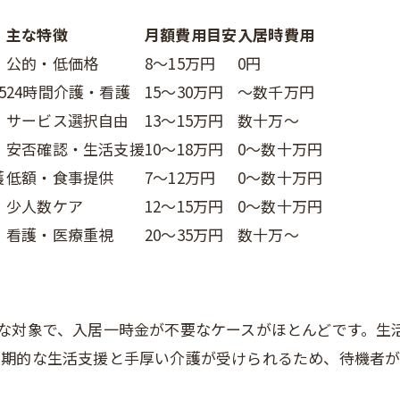
主な特徴
月額費用目安
入居時費用
公的・低価格
8～15万円
0円
5
24時間介護・看護
15～30万円
～数千万円
サービス選択自由
13～15万円
数十万～
安否確認・生活支援
10～18万円
0～数十万円
護
低額・食事提供
7～12万円
0～数十万円
少人数ケア
12～15万円
0～数十万円
看護・医療重視
20～35万円
数十万～
主な対象で、入居一時金が不要なケースがほとんどです。生
長期的な生活支援と手厚い介護が受けられるため、待機者