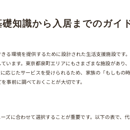
西国分寺駅周辺・東京都国分寺市の老人ホーム情報
老人ホームの介護・医療サービスと実際のサポート内
老人ホーム入居者や家族の体験談・実生活の実態
基礎知識から入居までのガイ
東京都泉町にある老人ホームについて
施設概要
関連エリア
できる環境を提供するために設計された生活支援施設です
対応地域
しています。東京都泉町エリアにもさまざまな施設があり
度に応じたサービスを受けられるため、家族の「もしもの時
どを事前に調べておくことが大切です。
ニーズに合わせて選択することが重要です。以下の表で、代