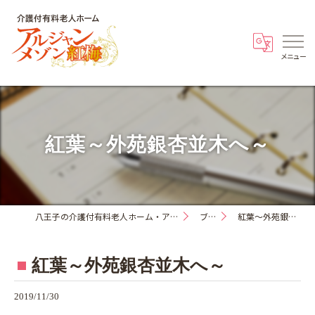
紅葉～外苑銀杏並木へ～
八王子の介護付有料老人ホーム・アルジャンメゾン紅梅
ブログ
紅葉～外苑銀杏並木へ～
紅葉～外苑銀杏並木へ～
2019/11/30