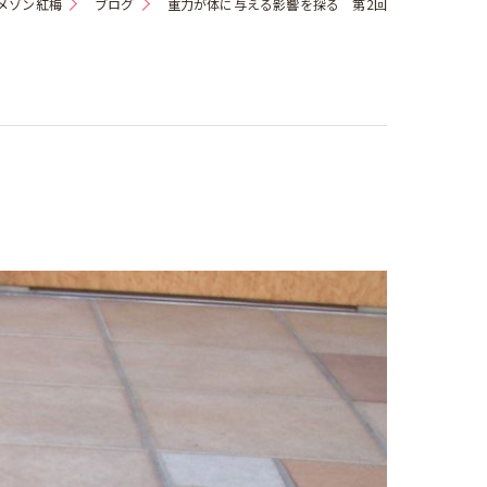
メゾン紅梅
ブログ
重力が体に与える影響を探る 第2回