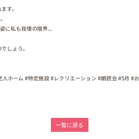
れます。
た。
姿に私も我慢の限界...
のでしょう。
。
人ホーム #特定施設 #レクリエーション #朗読会 #5月 #お
一覧に戻る