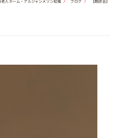
料老人ホーム・アルジャンメゾン紅梅
ブログ
【朗読会】