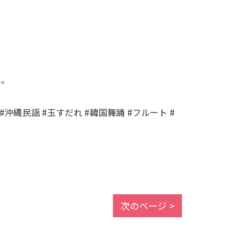
た。
沖縄民謡 #玉すだれ #韓国舞踊 #フルート #
次のページ >