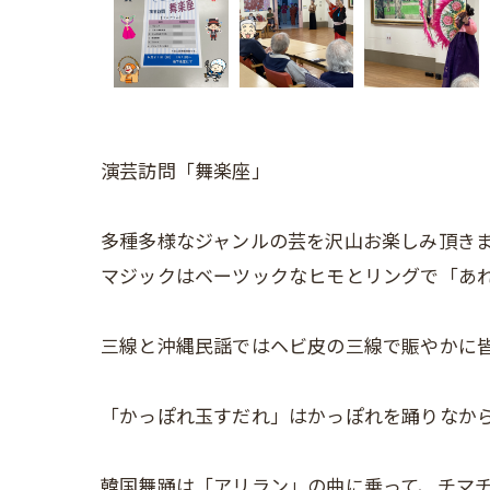
演芸訪問「舞楽座」
多種多様なジャンルの芸を沢山お楽しみ頂き
マジックはベーツックなヒモとリングで「あ
三線と沖縄民謡ではヘビ皮の三線で賑やかに
「かっぽれ玉すだれ」はかっぽれを踊りなか
韓国舞踊は「アリラン」の曲に乗って、チマ