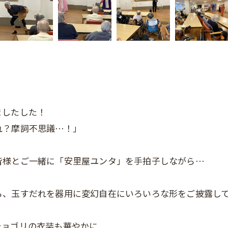
ましたした！
れ？摩詞不思議⋯！」
皆様とご一緒に「安里屋ユンタ」を手拍子しながら⋯
ら、玉すだれを器用に変幻自在にいろいろな形をご披露し
チョゴリの衣装も華やかに