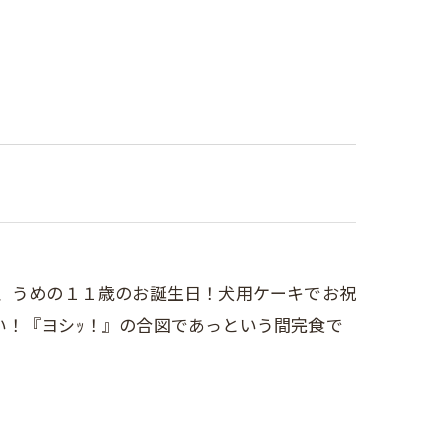
イドル、うめの１１歳のお誕生日！犬用ケーキでお祝
い！『ヨシｯ！』の合図であっという間完食で