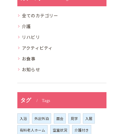
全てのカテゴリー
介護
リハビリ
アクティビティ
お食事
お知らせ
タグ
Tags
入浴
外出外泊
面会
見学
入居
有料老人ホーム
空室状況
介護付き