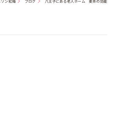
メゾン紅梅
ブログ
八王子にある老人ホーム 麦茶の効能